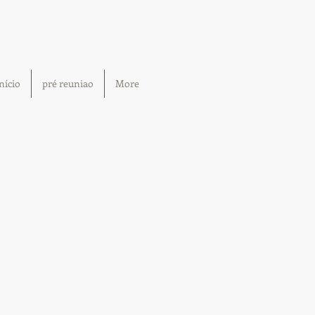
nício
pré reuniao
More