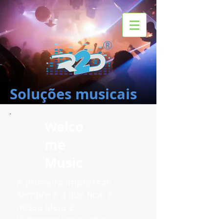
®
Soluções musicais
Welco
me
Music
A primeira impressão
sempre é a que fica, e
nossa ideia é